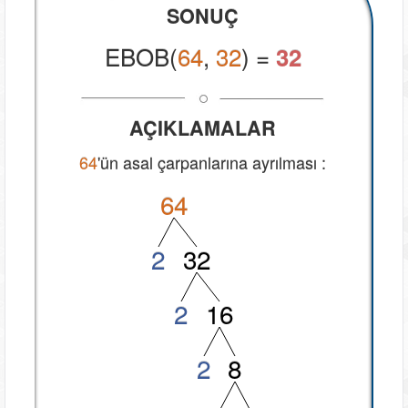
SONUÇ
EBOB(
64
,
32
) =
32
AÇIKLAMALAR
64
'ün asal çarpanlarına ayrılması :
6
4
2
3
2
2
1
6
2
8