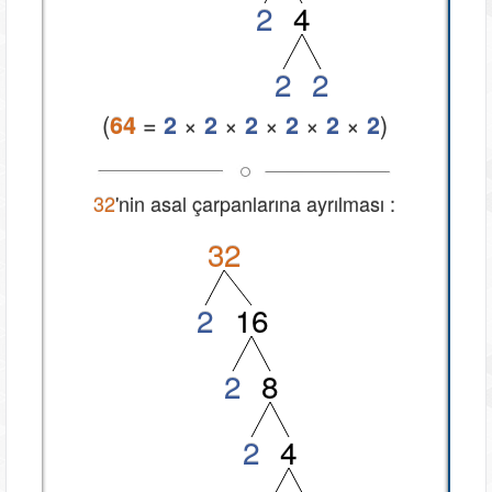
2
4
2
2
(
=
×
×
×
×
×
)
64
2
2
2
2
2
2
32
'nin asal çarpanlarına ayrılması :
3
2
2
1
6
2
8
2
4