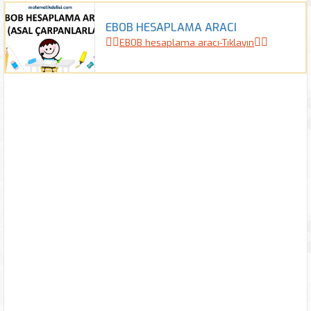
EBOB HESAPLAMA ARACI
👉🏻
👈🏻
EBOB hesaplama aracı-Tıklayın