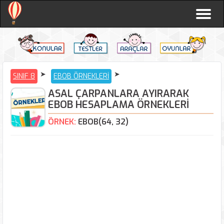
Togg
navi
SINIF 8
EBOB ÖRNEKLERİ
ASAL ÇARPANLARA AYIRARAK
EBOB HESAPLAMA ÖRNEKLERİ
ÖRNEK:
EBOB(64, 32)