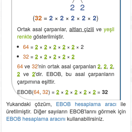
2
2
(
=
×
×
×
×
)
32
2
2
2
2
2
Ortak asal çarpanlar,
altları çizili
ve
yeşil
renkte
gösterilmiştir.
64
=
×
×
×
×
× 2
2
2
2
2
2
32
=
×
×
×
×
2
2
2
2
2
64
ve
32
'nin ortak asal çarpanları
,
,
,
2
2
2
ve
'dir. EBOB, bu asal çarpanların
2
2
çarpımına eşittir.
EBOB(
64
,
32
) =
×
×
×
×
=
2
2
2
2
2
32
Yukarıdaki çözüm,
EBOB hesaplama aracı
ile
üretilmiştir. Diğer sayıların EBOB'larını görmek için
EBOB hesaplama aracını
kullanabilirsiniz.